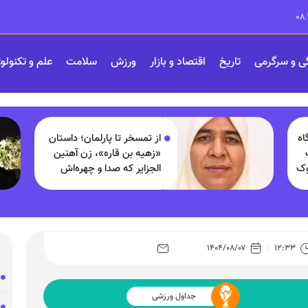
ی و سرگرمی
تاریخ
اقتصاد و بازار
ورزش
سلامت
علم و تکنولو
اه
از تمسخر تا پارلمان؛ داستان
«زهیه بن قاره»، زن آهنین
وک
الجزایر که صدا و چهره‌اش
شبیه مردان است
۱۴۰۴/۰۸/۰۷
۱۲:۳۳
جداول ورزشی