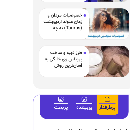
خصوصیات مردان و
زمان متولد اردیبهشت
(Taurus) به چه
چیزی مشهور هستند
و بارزترین خصوصیت
اردیبهشتی‌ها چیست؟
طرز تهیه و ساخت
پروتئین وی خانگی به
آسان‌ترین روش
پرطرفدار
پربیننده
پربحث