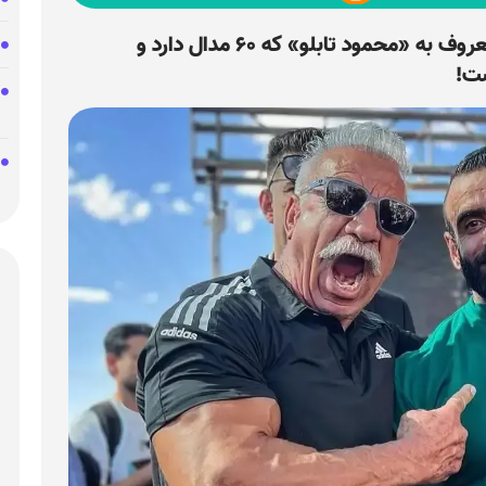
محمود زارع؛ بدنساز ۶۶ ساله شیرازی معروف به «محمود تابلو» که ۶۰ مدال دارد و
ت!