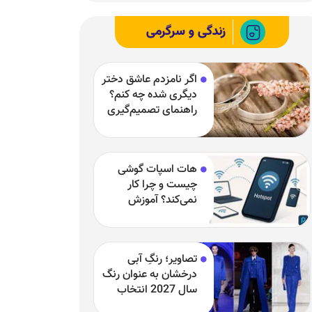
زندگی و سرگرمی
اگر نامزدم عاشق دختر
دیگری شده چه کنم؟
راهنمای تصمیم‌گیری
در یک رابطه سخت
هات اسپات گوشی
چیست و چرا کار
نمی‌کند؟ آموزش
فعال‌سازی و رفع
مشکلات
تصاویر؛ رنگِ آبی
درخشان به عنوان رنگ
سال 2027 انتخاب
شد