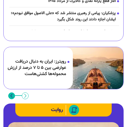
آغاز قطع یارانه نقدی و کالابرگ از مرداد ۱۴۰۵
پزشکیان: پیامی از رهبری منتشر شد که «علی الاصول موافق نبودم»؛
ایشان اجازه دادند این روند شکل بگیرد
توضیحات سحر دولتشاهی درباره استوری چند روز پیشش
تاریخ آغاز و پایان اوج بارش‌ها در کشور اعلام شد
ادعای ترامپ درباره ایران: در حال گفت‌و‌گو هستیم؛ باید ببینیم چه
رویترز: ایران به دنبال دریافت
اتفاقی می‌افتد؛ ترجیح می‌دهم به یک توافق برسیم
عوارضی بین ۵ تا ۷ درصد از ارزش
محموله‌ها کشتی‌هاست
بریتانیا: صدای دو انفجار از یک نفتکش هنگام عبور از تنگه هرمز در
نزدیکی عمان شنیده شد
زمانبندی شارژ کالابرگ تغییر کرد!
تمرین مجریان صداوسیما برای اعلام خبر کشته شدن ترامپ! + ویدئو
روایت
روحانی: عده‌ای می‌خواستند برای سخنرانی امام زمان در تهران جایگاه
بسازند!