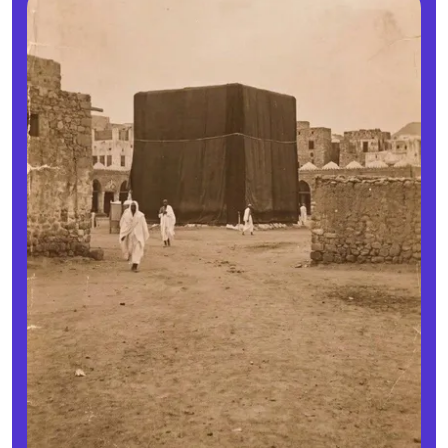
اؤزلم کاراپینار؛ برای اولین بار یک زن ژنرال نیروی هوایی ترکیه شد
کپی اطلاعات کارت بانکی ۱۲۰۰ تهرانی در پوشش فروشنده میوه
(ویدئو) تعقیب و گریز یک سبزی فروش اوکراینی و حمله انفجاری
توسط پهپاد روسی برای سرگرمی
روایت وال‌استریت ژورنال از قمار خطرناک ایران بر سر تنگه هرمز
حساب‌های شرکت ملی نفت ایران بسته شد
قیمت محصولات ایران‌خودرو و سایپا امروز چهارشنبه ۱۴ مرداد ۱۴۰۵؛
حمله دنا پلاس به مرز ۳ میلیارد تومان
رامین رضائیان رسما از استقلال جدا شد
بی‌اعتنایی بن‌گویر به حکم قضایی درباره «طرح تمساح‌های نگهبان»
+ ویدئو
محمد صلاح در قراردادی آزاد به ترابوزان اسپور ترکیه پیوست