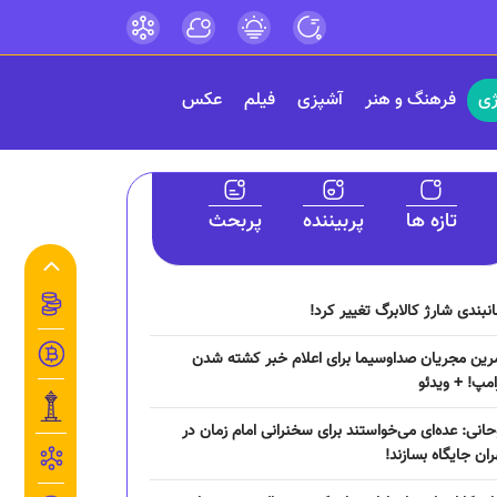
ژی
فرهنگ و هنر
آشپزی
فیلم
عکس
تازه ها
پربیننده
پربحث
انبندی شارژ کالابرگ تغییر کرد!
رین مجریان صداوسیما برای اعلام خبر کشته شدن
امپ! + ویدئو
حانی: عده‌ای می‌خواستند برای سخنرانی امام زمان در
ران جایگاه بسازند!