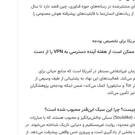
ی منتشرشده در رسانه‌های حوزه فناوری، چین قصد دارد تا سال
ی از ربات‌های انسان‌نما با قابلیت‌های پیشرفته هوش مصنوعی را
مریکا برای تخصیص بودجه
میلیون‌ها ایرانی ممکن است از هفته آینده دسترسی به VPN را از دست
 یک سازمان غیرانتفاعیِ مستقر در آمریکا است که منابع حیاتی برای
هم می‌کند. فعالیت‌های این نهاد به پشتیبانی از طیف وسیعی از
ابزار‌های متمرکز بر حریم خصوصی (شامل VPN-ها، مرورگر Tor و سایفون) کمک می‌کند؛ ضمن اینکه بودجه‌ی پژوهشگرانِ
یز تأمین می‌کند.
چیست؟ چرا این سبک این‌قدر محبوب شده است؟
بازی‌های سولزلایک (Soulslike) سبکی چالش‌برانگیز و محبوب هستند که با مبارزات
ای محدود، روایت غیرمستقیم و دنیایی تاریک شناخته می‌شوند. در
 بخشی از یادگیری است و پیروزی حس واقعی پیشرفت می‌دهد. از