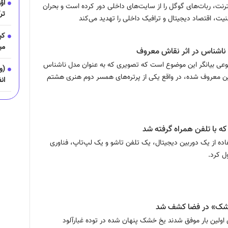
اؤ
 روزه اینترنت، ربات‌های گوگل را از سایت‌های داخلی دور کرده است و بحران
تر
یت، اقتصاد دیجیتال و ترافیک داخلی را تهدید می‌کند
می
اشناس در اثر نقاش معروف
ی بیانگر این موضوع است که تصویری که به عنوان مدل ناشناس
(و
این معروف شده، در واقع یکی از پرتره‌های همسر دوم هنری هشتم
ان
رو
هر
 با تلفن همراه گرفته شد
حس
اده از یک دوربین دیجیتال، یک تلفن تاشو و یک لپ‌تاپ، فناوری
ول کرد.
مرداد ۱۴۰۵؛ حمل
بی
نگ
شک» در فضا کشف شد
 اولین بار موفق شدند یخ خشک پنهان شده در توده غبارآلود
را