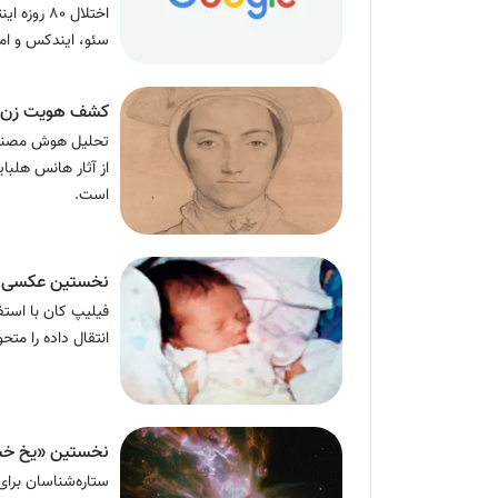
اختلال ۸۰
سئو، ایندکس و امن
کشف هویت زن ن
تحلیل هوش مصنوع
از آثار هانس هلب
است.
نخستین عکسی که
فیلیپ کان با استف
انتقال داده را متح
نخستین «یخ خ
ستاره‌شناسان برای