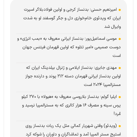
امیرنعیم حسنی؛ بدنساز کرجی و اولین فولادبلاگر اسپرت
ایران که ویدئوی خام‌خواری دل و جگر گوسفند او به شدت
وایرال شد
موسی اسماعیل‌پور؛ بدنساز ایرانی معروف به «بمب انرژی» و
دوست صمیمی «امیر تتلو» که اولین قهرمان فیتنس جهان
است
مهدی جابری؛ بدنساز ایلامی و ژنرال بیلدینگ ایران که
اولین بدنساز ایرانی قهرمان دسته ۲۱۲ پوند و دارنده جواز
مسترالمپیا ۲۰۲۴ است
ایلیا گولِم؛ بدنساز بلاروسی معروف به «هیولا» با ۲۷۰ کیلو
پرس سینه و مصرف ۱۶ هزار کالری که به مسترالمپیا نرسید و
مُرد!
(ویدئو) وقتی شهریار کمالی مثل یک ربات بدنساز روی
استیج مستر المپیا آمد و تماشاگران و داوران را شوکه کرد