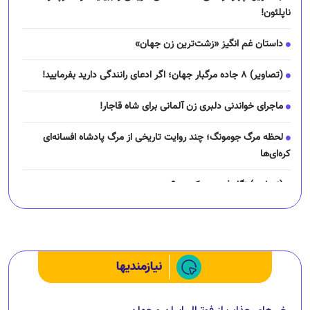
ناپلئون!
داستان غم انگیز «زشت‌ترین زن جهان»
(تصاویر) ۸ جاده مرگبار جهان؛ اگر ادعای رانندگی دارید بفرمایید!
ماجرای خواندنی دلبری زن آلمانی برای شاه قاجار!
لحظه مرگ جومونگ؛ چند روایت تاریخی از مرگ پادشاه افسانه‌ای
کره‌ای‌ها
(تصاویر) نگار فرهمند کیست؟
چرا رانندگان اسنپ می‌خواهند اعتصاب کنند؟
نیازمندیها