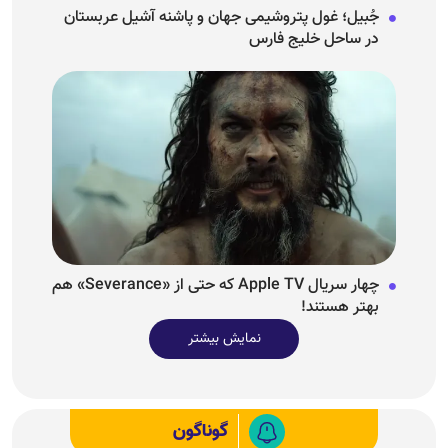
جُبیل؛ غول پتروشیمی جهان و پاشنه آشیل عربستان
در ساحل خلیج فارس
چهار سریال Apple TV که حتی از «Severance» هم
بهتر هستند!
نمایش بیشتر
گوناگون