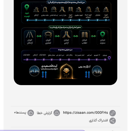
پسندها
0
https://zisaan.com/000FHs
گزارش خطا
اشتراک گذاری