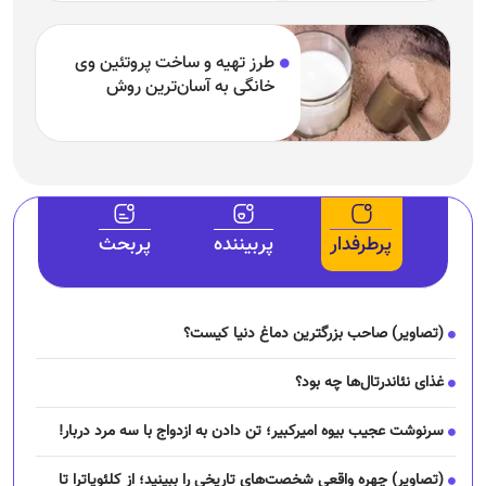
طرز تهیه و ساخت پروتئین وی
خانگی به آسان‌ترین روش
پرطرفدار
پربیننده
پربحث
(تصاویر) صاحب بزرگترین دماغ دنیا کیست؟
غذای نئاندرتال‌ها چه بود؟
سرنوشت عجیب بیوه امیرکبیر؛ تن دادن به ازدواج با سه مرد دربار!
(تصاویر) چهره واقعی شخصت‌های تاریخی را ببینید؛ از کلئوپاترا تا