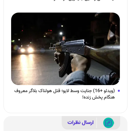
(ویدئو +16) جنایت وسط لایو؛ قتل هولناک بلاگر معروف
هنگام پخش زنده!
ارسال نظرات