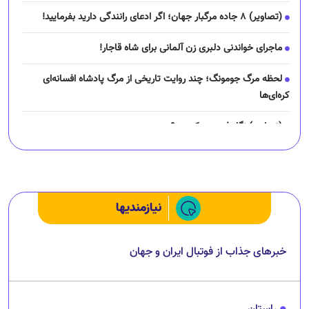
(تصاویر) ۸ جاده مرگبار جهان؛ اگر ادعای رانندگی دارید بفرمایید!
ماجرای خواندنی دلبری زن آلمانی برای شاه قاجار!
لحظه مرگ جومونگ؛ چند روایت تاریخی از مرگ پادشاه افسانه‌ای
کره‌ای‌ها
(تصاویر) نگار فرهمند کیست؟
چرا رانندگان اسنپ می‌خواهند اعتصاب کنند؟
نیازمندیها
خبرهای جذاب از فوتبال ایران و جهان