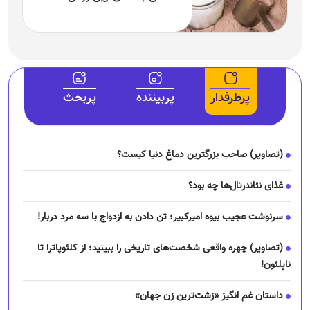
پرطرفدار
پربیننده
پربحث
(تصاویر) صاحب بزرگترین دماغ دنیا کیست؟
غذای نئاندرتال‌ها چه بود؟
سرنوشت عجیب بیوه امیرکبیر؛ تن دادن به ازدواج با سه مرد دربار!
(تصاویر) چهره واقعی شخصت‌های تاریخی را ببینید؛ از کلئوپاترا تا
ناپلئون!
داستان غم انگیز «زشت‌ترین زن جهان»