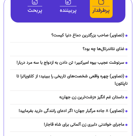
پرطرفدار
پربیننده
پربحث
(تصاویر) صاحب بزرگترین دماغ دنیا کیست؟
غذای نئاندرتال‌ها چه بود؟
سرنوشت عجیب بیوه امیرکبیر؛ تن دادن به ازدواج با سه مرد دربار!
(تصاویر) چهره واقعی شخصت‌های تاریخی را ببینید؛ از کلئوپاترا تا
ناپلئون!
داستان غم انگیز «زشت‌ترین زن جهان»
(تصاویر) ۸ جاده مرگبار جهان؛ اگر ادعای رانندگی دارید بفرمایید!
ماجرای خواندنی دلبری زن آلمانی برای شاه قاجار!