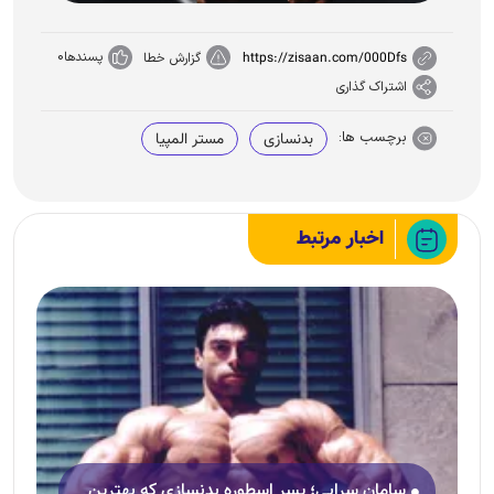
پسندها
0
https://zisaan.com/000Dfs
گزارش خطا
اشتراک گذاری
برچسب ها:
بدنسازی
مستر المپیا
اخبار مرتبط
سامان سرابی؛ پسر اسطوره‌ بدنسازی که بهترین