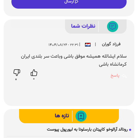
فرزاد گوران
|
|
۲۲:۳۱ - ۱۴۰۴/۰۸/۲۶
سلام ایشالله همیشه موفق باشی وباعث سر بلندی ایران
کرمانشاه باشی
پاسخ
0
0
تازه ها
رونالد آرائوخو کاپیتان بارسلونا به لیورپول پیوست
جنجال عجیب در بازی دوستانه دهوک و الطلبه؛ پایان بازی تیم یحیی و
علی منصور با کتک‌کاری!
چرا صلاح به ترکیه رفت؛ جزئیات قرارداد صلاح با ترابزون اسپور فاش شد؛
ماهی ۷ میلیارد هزینه آرایش همسر و فرزندش!