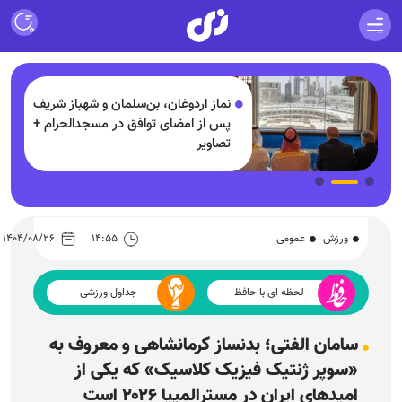
ف
بازداشت مرد مسلح در باشگاه گلف
+
ترامپ؛ پلیس از کشف سلاح و
یادداشت‌های مشکوک خبر داد!
ورزش
عمومی
۱۴:۵۵
۱۴۰۴/۰۸/۲۶
لحظه ای با حافظ
جداول ورزشی
سامان الفتی؛ بدنساز کرمانشاهی و معروف به
«سوپر ژنتیک فیزیک کلاسیک» که یکی از
امید‌های ایران در مسترالمپیا ۲۰۲۶ است