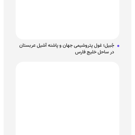
جُبیل؛ غول پتروشیمی جهان و پاشنه آشیل عربستان
در ساحل خلیج فارس
چهار سریال Apple TV که حتی از «Severance» هم
بهتر هستند!
نمایش بیشتر
گوناگون