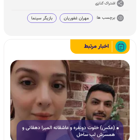
اشتراک گذاری
برچسب ها:
مهران غفوریان
بازیگر سینما
اخبار مرتبط
(عکس) خلوت دونفره و عاشقانه المیرا دهقانی و
همسرش لب ساحل