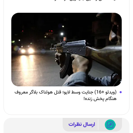
(ویدئو +16) جنایت وسط لایو؛ قتل هولناک بلاگر معروف
هنگام پخش زنده!
ارسال نظرات