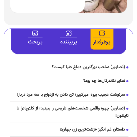
پرطرفدار
پربیننده
پربحث
(تصاویر) صاحب بزرگترین دماغ دنیا کیست؟
غذای نئاندرتال‌ها چه بود؟
سرنوشت عجیب بیوه امیرکبیر؛ تن دادن به ازدواج با سه مرد دربار!
(تصاویر) چهره واقعی شخصت‌های تاریخی را ببینید؛ از کلئوپاترا تا
ناپلئون!
داستان غم انگیز «زشت‌ترین زن جهان»
(تصاویر) ۸ جاده مرگبار جهان؛ اگر ادعای رانندگی دارید بفرمایید!
ماجرای خواندنی دلبری زن آلمانی برای شاه قاجار!
لحظه مرگ جومونگ؛ چند روایت تاریخی از مرگ پادشاه افسانه‌ای