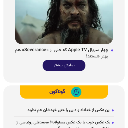
چهار سریال Apple TV که حتی از «Severance» هم
بهتر هستند!
نمایش بیشتر
گوناگون
این عکس از خداداد و دایی را حتی خودشان هم ندارند
یک عکس خوب یا یک عکس مسئولانه؟ محمدعلی رونیاسی از
اخلاق در عکاسی حیات‌وحش می‌گوید
«توافق مکه»؛ هرگونه حمله مسلحانه علیه ترکیه، پاکستان و
عربستان، حمله به هر سه کشور تلقی می‌شود
ژیلا هدائی درگذشت