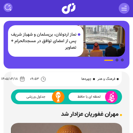
ف
خورخه مسی پدر لیونل مسی که بود و
+
چرا درگذشت؟!
فرهنگ و هنر
چهره‌ها
۰۹:۵۳
۱۴۰۵/۰۴/۱۸
لحظه ای با حافظ
جداول ورزشی
مهران غفوریان عزادار شد