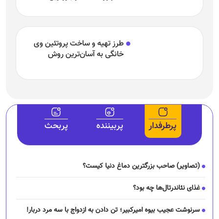
پرطرفدار
پربیننده
پربحث
(تصاویر) صاحب بزرگترین دماغ دنیا کیست؟
غذای نئاندرتال‌ها چه بود؟
سرنوشت عجیب بیوه امیرکبیر؛ تن دادن به ازدواج با سه مرد دربار!
(تصاویر) چهره واقعی شخصت‌های تاریخی را ببینید؛ از کلئوپاترا تا
ناپلئون!
داستان غم انگیز «زشت‌ترین زن جهان»