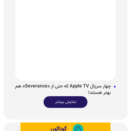
چهار سریال Apple TV که حتی از «Severance» هم
بهتر هستند!
نمایش بیشتر
گوناگون
«توافق مکه»؛ هرگونه حمله مسلحانه علیه ترکیه، پاکستان و
عربستان، حمله به هر سه کشور تلقی می‌شود