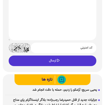
تازه ها
یحیی سریع: آرامکو را زدیم، حمله با دقت انجام شد
جزئیات جدید از قتل حمیدرضا رجب‌زاده؛ بلاگر اینستاگرام پای مداح