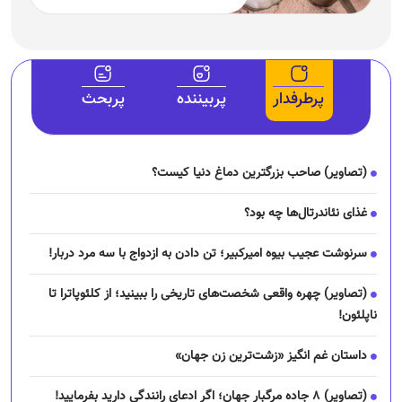
پرطرفدار
پربیننده
پربحث
(تصاویر) صاحب بزرگترین دماغ دنیا کیست؟
غذای نئاندرتال‌ها چه بود؟
سرنوشت عجیب بیوه امیرکبیر؛ تن دادن به ازدواج با سه مرد دربار!
(تصاویر) چهره واقعی شخصت‌های تاریخی را ببینید؛ از کلئوپاترا تا
ناپلئون!
داستان غم انگیز «زشت‌ترین زن جهان»
(تصاویر) ۸ جاده مرگبار جهان؛ اگر ادعای رانندگی دارید بفرمایید!