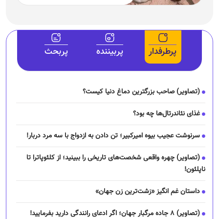
پرطرفدار
پربیننده
پربحث
(تصاویر) صاحب بزرگترین دماغ دنیا کیست؟
غذای نئاندرتال‌ها چه بود؟
سرنوشت عجیب بیوه امیرکبیر؛ تن دادن به ازدواج با سه مرد دربار!
(تصاویر) چهره واقعی شخصت‌های تاریخی را ببینید؛ از کلئوپاترا تا
ناپلئون!
داستان غم انگیز «زشت‌ترین زن جهان»
(تصاویر) ۸ جاده مرگبار جهان؛ اگر ادعای رانندگی دارید بفرمایید!