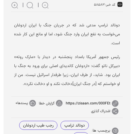
کد خبر:
۵۸۵۸۳
دونالد ترامپ مدعی شد که در جریان جنگ با ایران اردوغان
می‌خواست به نفع ایران وارد جنگ شود، اما او مانع این کار شده
است.
رئیس جمهور آمریکا بامداد پنجشنبه در دیدار با «مارک روته»
دبیرکل ناتو گفت: «اردوغان کاندیدای اصلی برای ورود به جنگ با
ایران بود. شاید، از طرف ایران، زیرا طرفدار اسرائیل نیست. من از
او خواستم که [در جنگ ایران]دخالت نکند و او دخالت نکرد».
پسندها
0
https://zisaan.com/000FEt
گزارش خطا
اشتراک گذاری
دونالد ترامپ
رجب طیب اردوغان
برچسب ها: