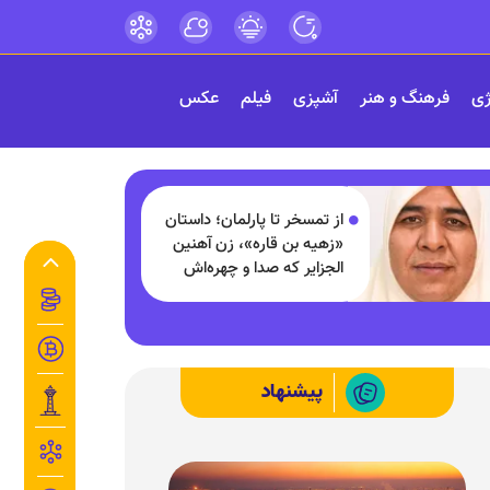
ژی
فرهنگ و هنر
آشپزی
فیلم
عکس
از تمسخر تا پارلمان؛ داستان
«زهیه بن قاره»، زن آهنین
الجزایر که صدا و چهره‌اش
شبیه مردان است
پیشنهاد