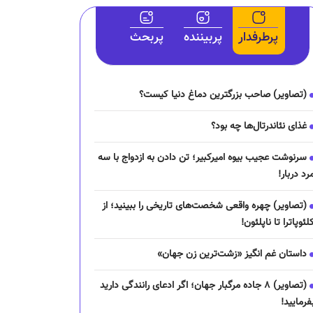
پرطرفدار
پربیننده
پربحث
(تصاویر) صاحب بزرگترین دماغ دنیا کیست؟
غذای نئاندرتال‌ها چه بود؟
سرنوشت عجیب بیوه امیرکبیر؛ تن دادن به ازدواج با سه
رد دربار!
(تصاویر) چهره واقعی شخصت‌های تاریخی را ببینید؛ از
لئوپاترا تا ناپلئون!
داستان غم انگیز «زشت‌ترین زن جهان»
(تصاویر) ۸ جاده مرگبار جهان؛ اگر ادعای رانندگی دارید
فرمایید!