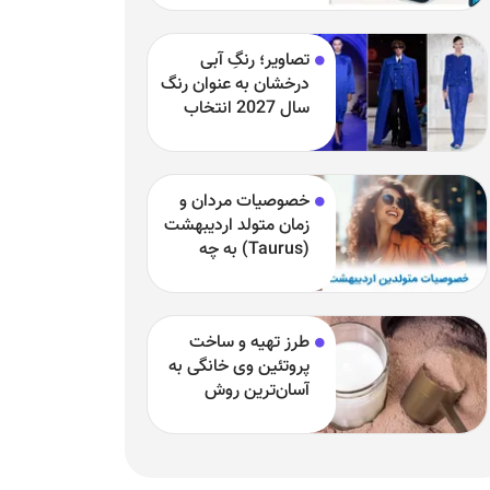
مشکلات
تصاویر؛ رنگِ آبی
درخشان به عنوان رنگ
سال 2027 انتخاب
شد
خصوصیات مردان و
زمان متولد اردیبهشت
(Taurus) به چه
چیزی مشهور هستند
و بارزترین خصوصیت
اردیبهشتی‌ها چیست؟
طرز تهیه و ساخت
پروتئین وی خانگی به
آسان‌ترین روش