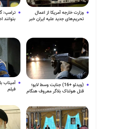
وزارت خارجه آمریکا از اعمال
ترامپ: گم
تحریم‌های جدید علیه ایران خبر
بتوانند ا
داد
زود پایان 
آمیتاب با
(ویدئو +16) جنایت وسط لایو؛
فیلم
قتل هولناک بلاگر معروف هنگام
پخش زنده!