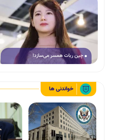
چین ربات همسر می‌سازد!
خواندنی ها