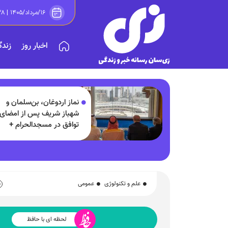
۱۶/مرداد/۱۴۰۵ | ۲۱:۲۸
اخبار روز
زندگ
نماز اردوغان، بن‌سلمان و
شهباز شریف پس از امضای
توافق در مسجدالحرام +
تصاویر
علم و تکنولوژی
عمومی
لحظه ای با حافظ