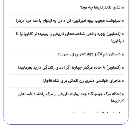
غذای نئاندرتال‌ها چه بود؟
سرنوشت عجیب بیوه امیرکبیر؛ تن دادن به ازدواج با سه مرد دربار!
(تصاویر) چهره واقعی شخصت‌های تاریخی را ببینید؛ از کلئوپاترا تا
ناپلئون!
داستان غم انگیز «زشت‌ترین زن جهان»
(تصاویر) ۸ جاده مرگبار جهان؛ اگر ادعای رانندگی دارید بفرمایید!
ماجرای خواندنی دلبری زن آلمانی برای شاه قاجار!
لحظه مرگ جومونگ؛ چند روایت تاریخی از مرگ پادشاه افسانه‌ای
کره‌ای‌ها
(تصاویر) نگار فرهمند کیست؟
چرا رانندگان اسنپ می‌خواهند اعتصاب کنند؟