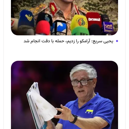
یحیی سریع: آرامکو را زدیم، حمله با دقت انجام شد