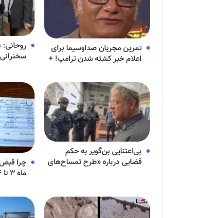
روحانی: ع
تمرین مجریان صداوسیما برای
سخنرانی ا
اعلام خبر کشته شدن ترامپ! +
جایگاه بس
ویدئو
بی‌اعتنایی بن‌گویر به حکم
قضایی درباره «طرح تمساح‌های
چرا قبض 
نگهبان» + ویدئو
ماه ۳ تا ۴ برابر شده است؟