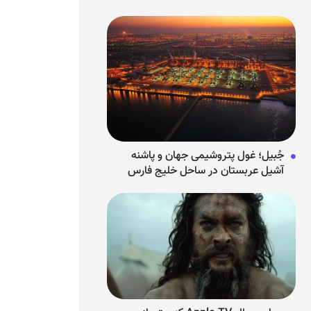
جُبیل؛ غول پتروشیمی جهان و پاشنه
آشیل عربستان در ساحل خلیج فارس