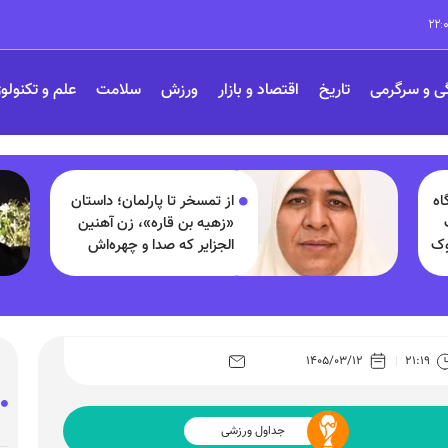
ی و سرگرمی
تاریخ
اقتصاد و بازار
ورزش
سلامت
علم و تکنولو
اه
از تمسخر تا پارلمان؛ داستان
«زهیه بن قاره»، زن آهنین
وک
الجزایر که صدا و چهره‌اش
شبیه مردان است
۱۴۰۵/۰۳/۱۲
۲۱:۱۹
جداول ورزشی