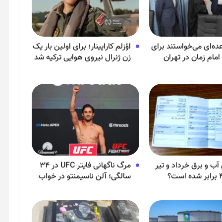
ده‌ای می‌خواستند برای
اؤزلم کاراپینار؛ برای اولین بار یک
مام زمان در تهران
زن ژنرال نیروی هوایی ترکیه شد
ازند!
آب و برق خرداد و تیر
مرگ ناگهانی فایتر UFC در ۳۴
سالگی؛ آلن ناسیمنتو در خواب
درگذشت!