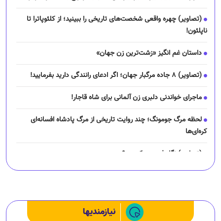
(تصاویر) چهره واقعی شخصت‌های تاریخی را ببینید؛ از کلئوپاترا تا
ناپلئون!
داستان غم انگیز «زشت‌ترین زن جهان»
(تصاویر) ۸ جاده مرگبار جهان؛ اگر ادعای رانندگی دارید بفرمایید!
ماجرای خواندنی دلبری زن آلمانی برای شاه قاجار!
لحظه مرگ جومونگ؛ چند روایت تاریخی از مرگ پادشاه افسانه‌ای
کره‌ای‌ها
(تصاویر) نگار فرهمند کیست؟
چرا رانندگان اسنپ می‌خواهند اعتصاب کنند؟
نیازمندیها