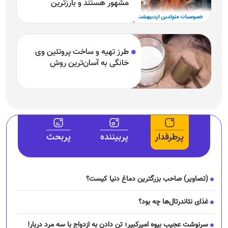
مشهور هستند و بارزترین
خصوصیت اردیبهشتی‌ها چیست؟
طرز تهیه و ساخت پروتئین وی
خانگی به آسان‌ترین روش
پرطرفدار
پربیننده
پربحث
(تصاویر) صاحب بزرگترین دماغ دنیا کیست؟
غذای نئاندرتال‌ها چه بود؟
سرنوشت عجیب بیوه امیرکبیر؛ تن دادن به ازدواج با سه مرد دربار!