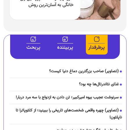
خانگی به آسان‌ترین روش
پرطرفدار
پربیننده
پربحث
(تصاویر) صاحب بزرگترین دماغ دنیا کیست؟
غذای نئاندرتال‌ها چه بود؟
سرنوشت عجیب بیوه امیرکبیر؛ تن دادن به ازدواج با سه مرد دربار!
(تصاویر) چهره واقعی شخصت‌های تاریخی را ببینید؛ از کلئوپاترا تا
ناپلئون!