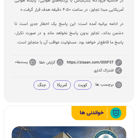
در حاشیه فرودگاه بندرعباس با پرتابه‌های هوایی، پایگاه هوایی
آمریکایی مبدا تجاوز، در ساعت ۴:۵۰ دقیقه هدف قرار گرفت.»
در ادامه بیانیه آمده است: این پاسخ یک اخطار جدی است تا
دشمن بداند، تجاوز بدون پاسخ نخواهد ماند و در صورت تکرار،
پاسخ ما قاطع‌تر خواهد بود. مسئولیت عواقب آن با متجاوز است.
پسندها
0
https://zisaan.com/000F5T
گزارش خطا
اشتراک گذاری
برچسب ها:
کویت
آمریکا
جنگ
خواندنی ها