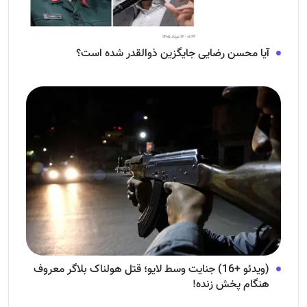
آیا محسن رضایی جایگزین ذوالقدر شده است؟
(ویدئو +16) جنایت وسط لایو؛ قتل هولناک بلاگر معروف
هنگام پخش زنده!