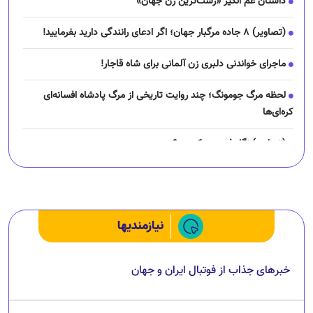
داستان غم انگیز «زشت‌ترین زن جهان»
(تصاویر) ۸ جاده مرگبار جهان؛ اگر ادعای رانندگی دارید بفرمایید!
ماجرای خواندنی دلبری زن آلمانی برای شاه قاجار!
لحظه مرگ جومونگ؛ چند روایت تاریخی از مرگ پادشاه افسانه‌ای
کره‌ای‌ها
(تصاویر) نگار فرهمند کیست؟
چرا رانندگان اسنپ می‌خواهند اعتصاب کنند؟
نیازمندیها
خبرهای جذاب از فوتبال ایران و جهان