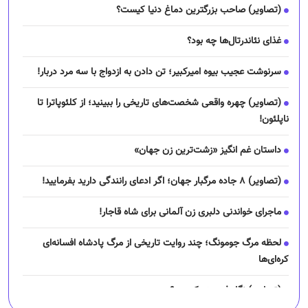
(تصاویر) صاحب بزرگترین دماغ دنیا کیست؟
غذای نئاندرتال‌ها چه بود؟
سرنوشت عجیب بیوه امیرکبیر؛ تن دادن به ازدواج با سه مرد دربار!
(تصاویر) چهره واقعی شخصت‌های تاریخی را ببینید؛ از کلئوپاترا تا
ناپلئون!
داستان غم انگیز «زشت‌ترین زن جهان»
(تصاویر) ۸ جاده مرگبار جهان؛ اگر ادعای رانندگی دارید بفرمایید!
ماجرای خواندنی دلبری زن آلمانی برای شاه قاجار!
لحظه مرگ جومونگ؛ چند روایت تاریخی از مرگ پادشاه افسانه‌ای
کره‌ای‌ها
(تصاویر) نگار فرهمند کیست؟