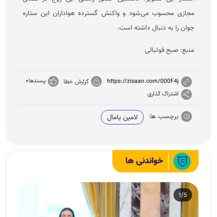
مجازی محسوب می‌شود و واکنش گسترده هواداران این ستاره
جوان را به دنبال داشته است.
منبع: صبح فوتبالی
پسندها
0
https://zisaan.com/000F4j
گزارش خطا
اشتراک گذاری
برچسب ها:
لامین یامال
خواندنی ها