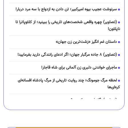
سرنوشت عجیب بیوه امیرکبیر؛ تن دادن به ازدواج با سه مرد دربار!
(تصاویر) چهره واقعی شخصت‌های تاریخی را ببینید؛ از کلئوپاترا تا
ناپلئون!
داستان غم انگیز «زشت‌ترین زن جهان»
(تصاویر) ۸ جاده مرگبار جهان؛ اگر ادعای رانندگی دارید بفرمایید!
ماجرای خواندنی دلبری زن آلمانی برای شاه قاجار!
لحظه مرگ جومونگ؛ چند روایت تاریخی از مرگ پادشاه افسانه‌ای
کره‌ای‌ها
(تصاویر) نگار فرهمند کیست؟
چرا رانندگان اسنپ می‌خواهند اعتصاب کنند؟