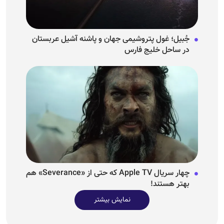
جُبیل؛ غول پتروشیمی جهان و پاشنه آشیل عربستان
در ساحل خلیج فارس
چهار سریال Apple TV که حتی از «Severance» هم
بهتر هستند!
نمایش بیشتر