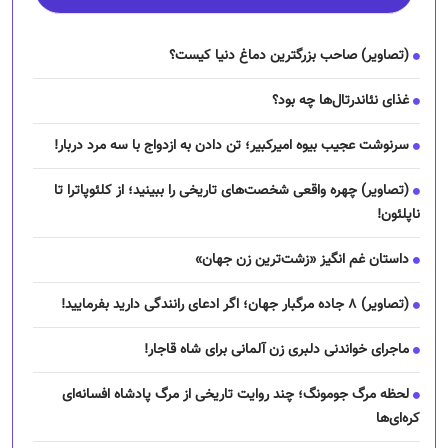
(تصاویر) صاحب بزرگترین دماغ دنیا کیست؟
غذای نئاندرتال‌ها چه بود؟
سرنوشت عجیب بیوه امیرکبیر؛ تن دادن به ازدواج با سه مرد دربار!
(تصاویر) چهره واقعی شخصت‌های تاریخی را ببینید؛ از کلئوپاترا تا
ناپلئون!
داستان غم انگیز «زشت‌ترین زن جهان»
(تصاویر) ۸ جاده مرگبار جهان؛ اگر ادعای رانندگی دارید بفرمایید!
ماجرای خواندنی دلبری زن آلمانی برای شاه قاجار!
لحظه مرگ جومونگ؛ چند روایت تاریخی از مرگ پادشاه افسانه‌ای
کره‌ای‌ها