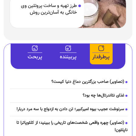
طرز تهیه و ساخت پروتئین وی
خانگی به آسان‌ترین روش
پرطرفدار
پربیننده
پربحث
(تصاویر) صاحب بزرگترین دماغ دنیا کیست؟
غذای نئاندرتال‌ها چه بود؟
سرنوشت عجیب بیوه امیرکبیر؛ تن دادن به ازدواج با سه مرد دربار!
(تصاویر) چهره واقعی شخصت‌های تاریخی را ببینید؛ از کلئوپاترا تا
ناپلئون!