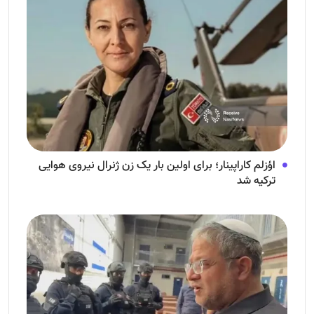
اؤزلم کاراپینار؛ برای اولین بار یک زن ژنرال نیروی هوایی
ترکیه شد