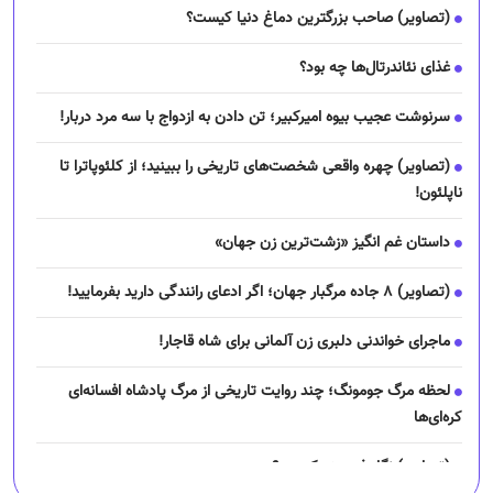
(تصاویر) صاحب بزرگترین دماغ دنیا کیست؟
غذای نئاندرتال‌ها چه بود؟
سرنوشت عجیب بیوه امیرکبیر؛ تن دادن به ازدواج با سه مرد دربار!
(تصاویر) چهره واقعی شخصت‌های تاریخی را ببینید؛ از کلئوپاترا تا
ناپلئون!
داستان غم انگیز «زشت‌ترین زن جهان»
(تصاویر) ۸ جاده مرگبار جهان؛ اگر ادعای رانندگی دارید بفرمایید!
ماجرای خواندنی دلبری زن آلمانی برای شاه قاجار!
لحظه مرگ جومونگ؛ چند روایت تاریخی از مرگ پادشاه افسانه‌ای
کره‌ای‌ها
(تصاویر) نگار فرهمند کیست؟