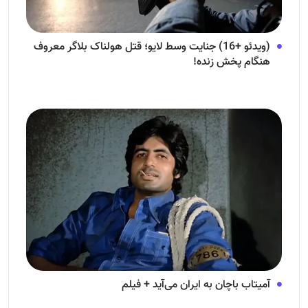
(ویدئو +16) جنایت وسط لایو؛ قتل هولناک بلاگر معروف
هنگام پخش زنده!
آمیتاب باچان به ایران می‌آید + فیلم