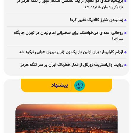
بریتانیا: صدای دو انفجار از یک نفتکش هنگام عبور از تنگه هرمز در
نزدیکی عمان شنیده شد
زمانبندی شارژ کالابرگ تغییر کرد!
روحانی: عده‌ای می‌خواستند برای سخنرانی امام زمان در تهران جایگاه
بسازند!
اؤزلم کاراپینار؛ برای اولین بار یک زن ژنرال نیروی هوایی ترکیه شد
روایت وال‌استریت ژورنال از قمار خطرناک ایران بر سر تنگه هرمز
پیشنهاد