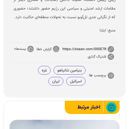
زینی رئیس دستگاه امنیت داخلی (شاباک) و شماری دیگر از
مقامات ارشد امنیتی و سیاسی این رژیم حضور داشتند؛ حضوری
که از نگرانی جدی تل‌آویو نسبت به تحولات منطقه‌ای حکایت دارد.
منبع: ایلنا
پسندها
0
https://zisaan.com/000E7R
گزارش خطا
اشتراک گذاری
بنیامین نتانیاهو
غزه
برچسب ها:
اسرائیل
ایران
اخبار مرتبط