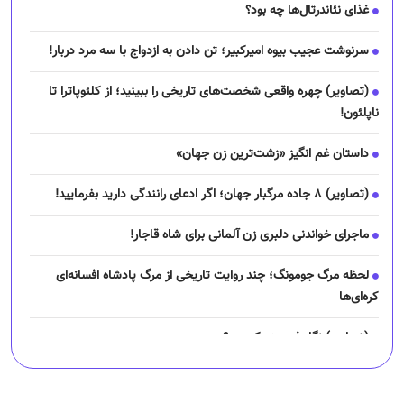
غذای نئاندرتال‌ها چه بود؟
سرنوشت عجیب بیوه امیرکبیر؛ تن دادن به ازدواج با سه مرد دربار!
(تصاویر) چهره واقعی شخصت‌های تاریخی را ببینید؛ از کلئوپاترا تا
ناپلئون!
داستان غم انگیز «زشت‌ترین زن جهان»
(تصاویر) ۸ جاده مرگبار جهان؛ اگر ادعای رانندگی دارید بفرمایید!
ماجرای خواندنی دلبری زن آلمانی برای شاه قاجار!
لحظه مرگ جومونگ؛ چند روایت تاریخی از مرگ پادشاه افسانه‌ای
کره‌ای‌ها
(تصاویر) نگار فرهمند کیست؟
چرا رانندگان اسنپ می‌خواهند اعتصاب کنند؟