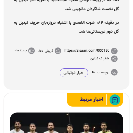
داد، اما در ریباند، ارسال سعود عبدالحمید با ضربه کانو تبدیل به
گل نخست شاگردان مانچینی شد.
در دقیقه ۸۴، شوت الغمدی با اشتباه دروازه‌بان حریف تبدیل به
گل دوم عربستانی‌ها شد.
پسندها
0
https://zisaan.com/0001Bd
گزارش خطا
اشتراک گذاری
برچسب ها:
اخبار فوتبالی
اخبار مرتبط