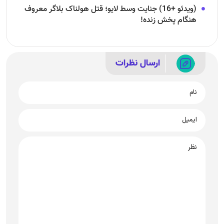
(ویدئو +16) جنایت وسط لایو؛ قتل هولناک بلاگر معروف
هنگام پخش زنده!
ارسال نظرات