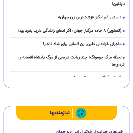
ناپلئون!
داستان غم انگیز «زشت‌ترین زن جهان»
(تصاویر) ۸ جاده مرگبار جهان؛ اگر ادعای رانندگی دارید بفرمایید!
ماجرای خواندنی دلبری زن آلمانی برای شاه قاجار!
لحظه مرگ جومونگ؛ چند روایت تاریخی از مرگ پادشاه افسانه‌ای
کره‌ای‌ها
(تصاویر) نگار فرهمند کیست؟
چرا رانندگان اسنپ می‌خواهند اعتصاب کنند؟
نیازمندیها
خبرهای جذاب از فوتبال ایران و جهان