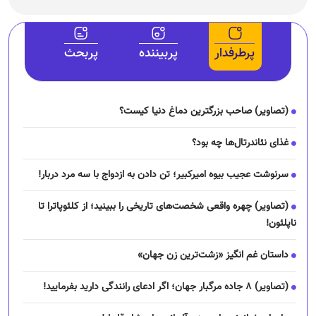
پرطرفدار
پربیننده
پربحث
(تصاویر) صاحب بزرگترین دماغ دنیا کیست؟
غذای نئاندرتال‌ها چه بود؟
سرنوشت عجیب بیوه امیرکبیر؛ تن دادن به ازدواج با سه مرد دربار!
(تصاویر) چهره واقعی شخصت‌های تاریخی را ببینید؛ از کلئوپاترا تا
ناپلئون!
داستان غم انگیز «زشت‌ترین زن جهان»
(تصاویر) ۸ جاده مرگبار جهان؛ اگر ادعای رانندگی دارید بفرمایید!