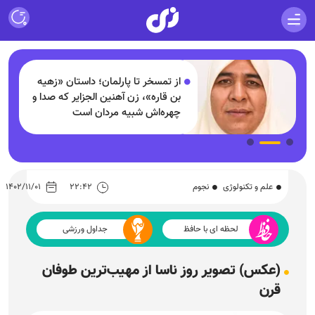
از تمسخر تا پارلمان؛ داستان «زهیه
بن قاره»، زن آهنین الجزایر که صدا و
چهره‌اش شبیه مردان است
علم و تکنولوژی
نجوم
۲۲:۴۲
۱۴۰۲/۱۱/۰۱
لحظه ای با حافظ
جداول ورزشی
(عکس) تصویر روز ناسا از مهیب‌ترین طوفان
قرن