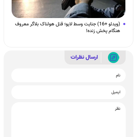
(ویدئو +16) جنایت وسط لایو؛ قتل هولناک بلاگر معروف
هنگام پخش زنده!
ارسال نظرات