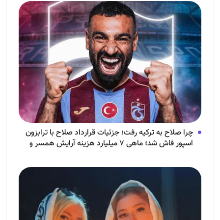
چرا صلاح به ترکیه رفت؛ جزئیات قرارداد صلاح با ترابزون
اسپور فاش شد؛ ماهی ۷ میلیارد هزینه آرایش همسر و
فرزندش!