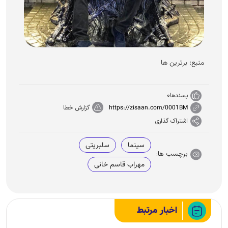
منبع: برترین ها
پسندها
0
https://zisaan.com/0001BM
گزارش خطا
اشتراک گذاری
سینما
سلبریتی
برچسب ها:
مهراب قاسم خانی
اخبار مرتبط