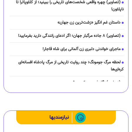
(تصاویر) چهره واقعی شخصت‌های تاریخی را ببینید؛ از کلئوپاترا تا
ناپلئون!
داستان غم انگیز «زشت‌ترین زن جهان»
(تصاویر) ۸ جاده مرگبار جهان؛ اگر ادعای رانندگی دارید بفرمایید!
ماجرای خواندنی دلبری زن آلمانی برای شاه قاجار!
لحظه مرگ جومونگ؛ چند روایت تاریخی از مرگ پادشاه افسانه‌ای
کره‌ای‌ها
(تصاویر) نگار فرهمند کیست؟
چرا رانندگان اسنپ می‌خواهند اعتصاب کنند؟
نیازمندیها