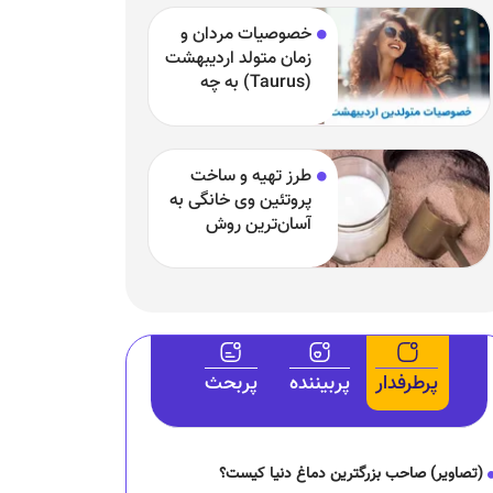
خصوصیات مردان و
زمان متولد اردیبهشت
(Taurus) به چه
چیزی مشهور هستند
و بارزترین خصوصیت
اردیبهشتی‌ها چیست؟
طرز تهیه و ساخت
پروتئین وی خانگی به
آسان‌ترین روش
پرطرفدار
پربیننده
پربحث
(تصاویر) صاحب بزرگترین دماغ دنیا کیست؟