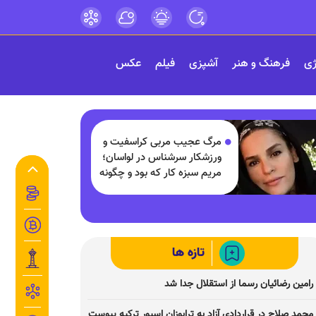
ژی
فرهنگ و هنر
آشپزی
فیلم
عکس
مرگ عجیب مربی کراسفیت و
ورزشکار سرشناس در لواسان؛
مریم سبزه کار که بود و چگونه
درگذشت؟
تازه ها
رامین رضائیان رسما از استقلال جدا شد
محمد صلاح در قراردادی آزاد به ترابوزان اسپور ترکیه پیوست