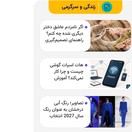
زندگی و سرگرمی
اگر نامزدم عاشق دختر
دیگری شده چه کنم؟
راهنمای تصمیم‌گیری
در یک رابطه سخت
هات اسپات گوشی
چیست و چرا کار
نمی‌کند؟ آموزش
فعال‌سازی و رفع
مشکلات
تصاویر؛ رنگِ آبی
درخشان به عنوان رنگ
سال 2027 انتخاب
شد