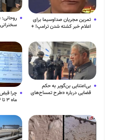
روحانی: ع
تمرین مجریان صداوسیما برای
سخنرانی ا
اعلام خبر کشته شدن ترامپ! +
جایگاه بس
ویدئو
بی‌اعتنایی بن‌گویر به حکم
قضایی درباره «طرح تمساح‌های
چرا قبض 
نگهبان» + ویدئو
ماه ۳ تا ۴ برابر شده است؟