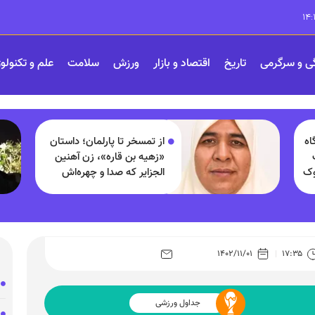
ی و سرگرمی
تاریخ
اقتصاد و بازار
ورزش
سلامت
علم و تکنولو
اه
از تمسخر تا پارلمان؛ داستان
«زهیه بن قاره»، زن آهنین
وک
الجزایر که صدا و چهره‌اش
شبیه مردان است
۱۴۰۲/۱۱/۰۱
۱۷:۳۵
جداول ورزشی