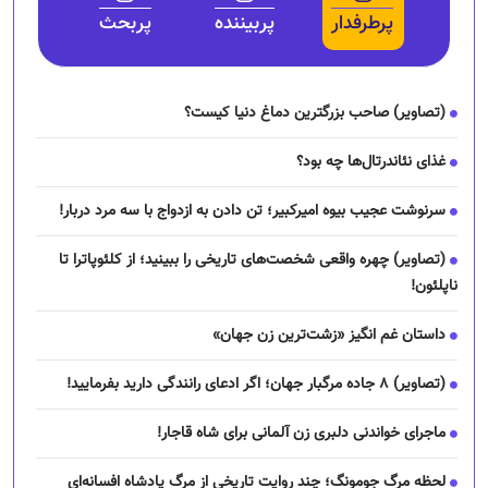
پرطرفدار
پربیننده
پربحث
(تصاویر) صاحب بزرگترین دماغ دنیا کیست؟
غذای نئاندرتال‌ها چه بود؟
سرنوشت عجیب بیوه امیرکبیر؛ تن دادن به ازدواج با سه مرد دربار!
(تصاویر) چهره واقعی شخصت‌های تاریخی را ببینید؛ از کلئوپاترا تا
ناپلئون!
داستان غم انگیز «زشت‌ترین زن جهان»
(تصاویر) ۸ جاده مرگبار جهان؛ اگر ادعای رانندگی دارید بفرمایید!
ماجرای خواندنی دلبری زن آلمانی برای شاه قاجار!
لحظه مرگ جومونگ؛ چند روایت تاریخی از مرگ پادشاه افسانه‌ای