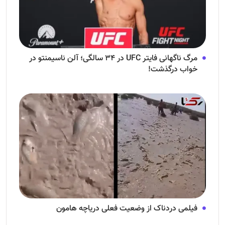
مرگ ناگهانی فایتر UFC در ۳۴ سالگی؛ آلن ناسیمنتو در
خواب درگذشت!
فیلمی دردناک از وضعیت فعلی دریاچه هامون