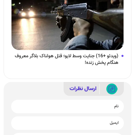
(ویدئو +16) جنایت وسط لایو؛ قتل هولناک بلاگر معروف
هنگام پخش زنده!
ارسال نظرات