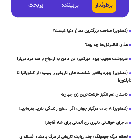
پرطرفدار
پربیننده
پربحث
(تصاویر) صاحب بزرگترین دماغ دنیا کیست؟
غذای نئاندرتال‌ها چه بود؟
سرنوشت عجیب بیوه امیرکبیر؛ تن دادن به ازدواج با سه مرد دربار!
(تصاویر) چهره واقعی شخصت‌های تاریخی را ببینید؛ از کلئوپاترا تا
ناپلئون!
داستان غم انگیز «زشت‌ترین زن جهان»
(تصاویر) ۸ جاده مرگبار جهان؛ اگر ادعای رانندگی دارید بفرمایید!
ماجرای خواندنی دلبری زن آلمانی برای شاه قاجار!
لحظه مرگ جومونگ؛ چند روایت تاریخی از مرگ پادشاه افسانه‌ای