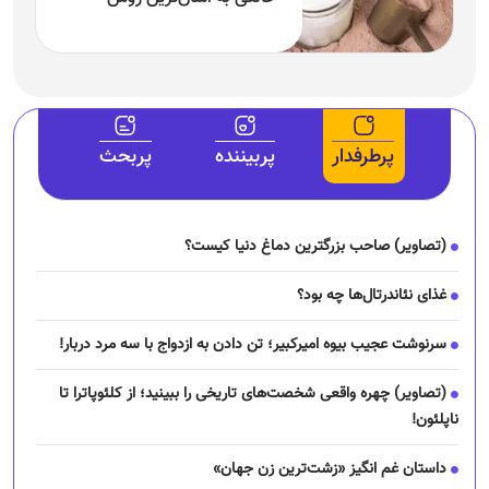
پرطرفدار
پربیننده
پربحث
(تصاویر) صاحب بزرگترین دماغ دنیا کیست؟
غذای نئاندرتال‌ها چه بود؟
سرنوشت عجیب بیوه امیرکبیر؛ تن دادن به ازدواج با سه مرد دربار!
(تصاویر) چهره واقعی شخصت‌های تاریخی را ببینید؛ از کلئوپاترا تا
ناپلئون!
داستان غم انگیز «زشت‌ترین زن جهان»