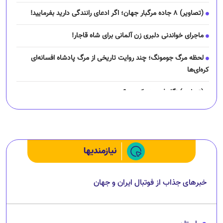
(تصاویر) ۸ جاده مرگبار جهان؛ اگر ادعای رانندگی دارید بفرمایید!
ماجرای خواندنی دلبری زن آلمانی برای شاه قاجار!
لحظه مرگ جومونگ؛ چند روایت تاریخی از مرگ پادشاه افسانه‌ای
کره‌ای‌ها
(تصاویر) نگار فرهمند کیست؟
چرا رانندگان اسنپ می‌خواهند اعتصاب کنند؟
نیازمندیها
خبرهای جذاب از فوتبال ایران و جهان