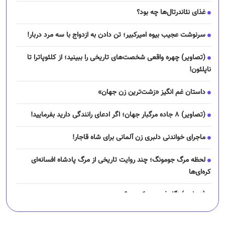
غذای نئاندرتال‌ها چه بود؟
سرنوشت عجیب بیوه امیرکبیر؛ تن دادن به ازدواج با سه مرد دربار!
(تصاویر) چهره واقعی شخصت‌های تاریخی را ببینید؛ از کلئوپاترا تا
ناپلئون!
داستان غم انگیز «زشت‌ترین زن جهان»
(تصاویر) ۸ جاده مرگبار جهان؛ اگر ادعای رانندگی دارید بفرمایید!
ماجرای خواندنی دلبری زن آلمانی برای شاه قاجار!
لحظه مرگ جومونگ؛ چند روایت تاریخی از مرگ پادشاه افسانه‌ای
کره‌ای‌ها
(تصاویر) نگار فرهمند کیست؟
چرا رانندگان اسنپ می‌خواهند اعتصاب کنند؟