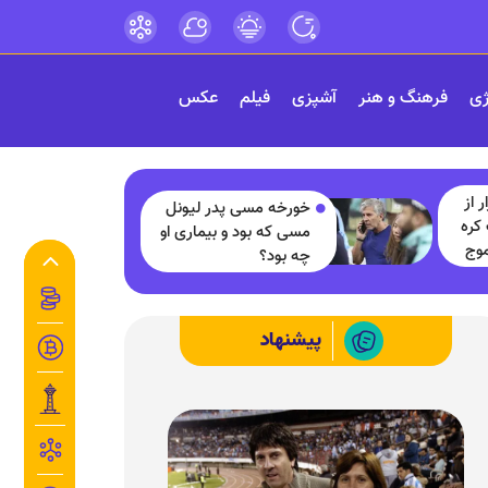
ژی
فرهنگ و هنر
آشپزی
فیلم
عکس
 از
خورخه مسی پدر لیونل
کره
مسی که بود و بیماری او
موج
چه بود؟
پیشنهاد