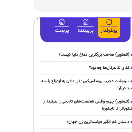
پرطرفدار
پربیننده
پربحث
(تصاویر) صاحب بزرگترین دماغ دنیا کیست؟
غذای نئاندرتال‌ها چه بود؟
سرنوشت عجیب بیوه امیرکبیر؛ تن دادن به ازدواج با سه
رد دربار!
(تصاویر) چهره واقعی شخصت‌های تاریخی را ببینید؛ از
لئوپاترا تا ناپلئون!
داستان غم انگیز «زشت‌ترین زن جهان»