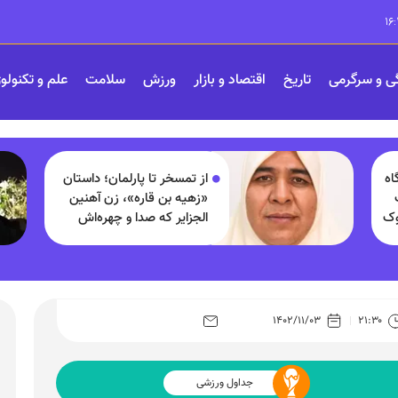
ی و سرگرمی
تاریخ
اقتصاد و بازار
ورزش
سلامت
علم و تکنولو
اه
از تمسخر تا پارلمان؛ داستان
«زهیه بن قاره»، زن آهنین
وک
الجزایر که صدا و چهره‌اش
شبیه مردان است
۱۴۰۲/۱۱/۰۳
۲۱:۳۰
جداول ورزشی