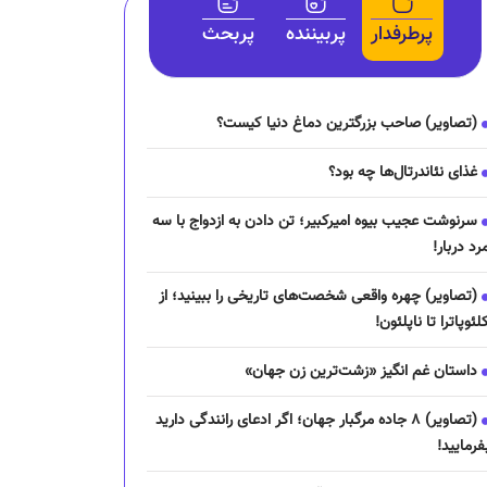
پرطرفدار
پربیننده
پربحث
(تصاویر) صاحب بزرگترین دماغ دنیا کیست؟
غذای نئاندرتال‌ها چه بود؟
سرنوشت عجیب بیوه امیرکبیر؛ تن دادن به ازدواج با سه
رد دربار!
(تصاویر) چهره واقعی شخصت‌های تاریخی را ببینید؛ از
لئوپاترا تا ناپلئون!
داستان غم انگیز «زشت‌ترین زن جهان»
(تصاویر) ۸ جاده مرگبار جهان؛ اگر ادعای رانندگی دارید
فرمایید!