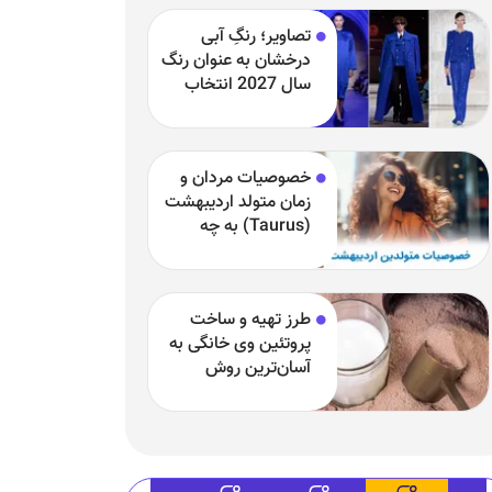
تصاویر؛ رنگِ آبی
درخشان به عنوان رنگ
سال 2027 انتخاب
شد
خصوصیات مردان و
زمان متولد اردیبهشت
(Taurus) به چه
چیزی مشهور هستند
و بارزترین خصوصیت
اردیبهشتی‌ها چیست؟
طرز تهیه و ساخت
پروتئین وی خانگی به
آسان‌ترین روش