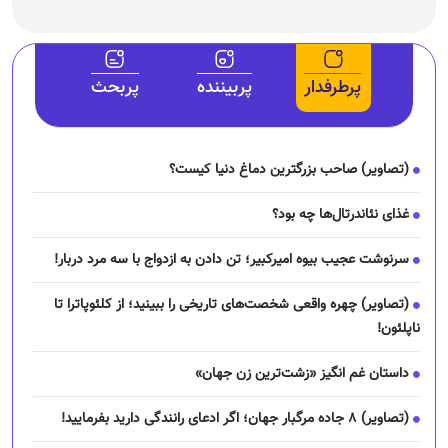
پرطرفدار
پربیننده
پربحث
(تصاویر) صاحب بزرگترین دماغ دنیا کیست؟
غذای نئاندرتال‌ها چه بود؟
سرنوشت عجیب بیوه امیرکبیر؛ تن دادن به ازدواج با سه مرد دربار!
(تصاویر) چهره واقعی شخصت‌های تاریخی را ببینید؛ از کلئوپاترا تا
ناپلئون!
داستان غم انگیز «زشت‌ترین زن جهان»
(تصاویر) ۸ جاده مرگبار جهان؛ اگر ادعای رانندگی دارید بفرمایید!