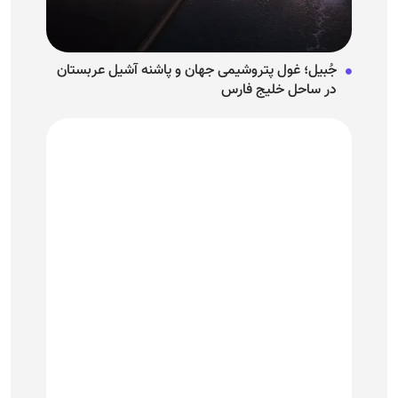
جُبیل؛ غول پتروشیمی جهان و پاشنه آشیل عربستان
در ساحل خلیج فارس
چهار سریال Apple TV که حتی از «Severance» هم
بهتر هستند!
نمایش بیشتر