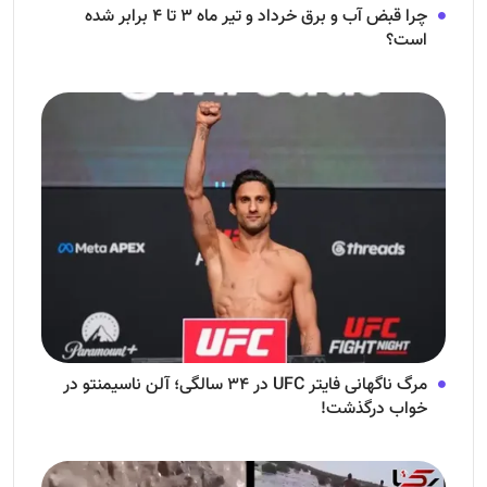
چرا قبض آب و برق خرداد و تیر ماه ۳ تا ۴ برابر شده
است؟
مرگ ناگهانی فایتر UFC در ۳۴ سالگی؛ آلن ناسیمنتو در
خواب درگذشت!