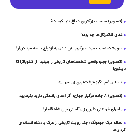
سرنوشت عجیب بیوه امیرکبیر؛ تن دادن به ازدواج با سه مرد دربار!
(تصاویر) چهره واقعی شخصت‌های تاریخی را ببینید؛ از کلئوپاترا تا
ناپلئون!
داستان غم انگیز «زشت‌ترین زن جهان»
(تصاویر) ۸ جاده مرگبار جهان؛ اگر ادعای رانندگی دارید بفرمایید!
ماجرای خواندنی دلبری زن آلمانی برای شاه قاجار!
لحظه مرگ جومونگ؛ چند روایت تاریخی از مرگ پادشاه افسانه‌ای
کره‌ای‌ها
(تصاویر) نگار فرهمند کیست؟
چرا رانندگان اسنپ می‌خواهند اعتصاب کنند؟
نیازمندیها