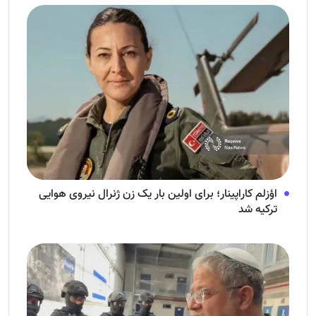
اؤزلم کاراپینار؛ برای اولین بار یک زن ژنرال نیروی هوایی
ترکیه شد