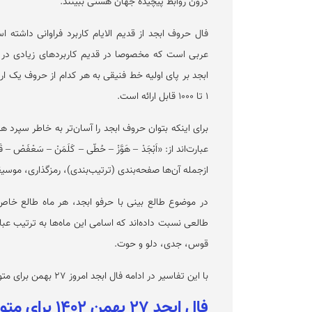
درون روابط پیچیده جهان هستی ببینند.
فال حروف ابجد از قدیم الایام کاربرد فراوانی داشت
عربی است که مخصوصا در قدیم کاربرد‌های زیادی در ع
۱ تا ۱۰۰۰ قابل ارائه است.
برای اینکه بتوان حروف ابجد را آسا‌ن‌تر به خاطر سپرد ه
عبارت‌اند از: «اَبْجَدْ – هَوَّزْ – حُطّی – کَلَمَنْ – سَعْفَصْ
ازجمله آن‌ها صفحه‌بندی (ترتیب‌بندی)، رمزگذاری، موس
در موضوع طالع بینی با حرفو ابجد، هر ماه طالع خاص خو
طالعی نسبت داده‌اند که اسامی این ماه‌ها به ترتیب عب
قوس، جدی، دلو و حوت.
با این تفاسیر در ادامه فال ابجد امروز ۲۷ بهمن برای متولدین ماه‌های مختلف سال ارائه شده است.
فال ابجد ۲۷ بهمن ۱۴۰۲ برای متولدین فرودین