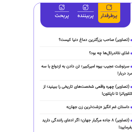
پرطرفدار
پربیننده
پربحث
(تصاویر) صاحب بزرگترین دماغ دنیا کیست؟
غذای نئاندرتال‌ها چه بود؟
سرنوشت عجیب بیوه امیرکبیر؛ تن دادن به ازدواج با سه
رد دربار!
(تصاویر) چهره واقعی شخصت‌های تاریخی را ببینید؛ از
لئوپاترا تا ناپلئون!
داستان غم انگیز «زشت‌ترین زن جهان»
(تصاویر) ۸ جاده مرگبار جهان؛ اگر ادعای رانندگی دارید
فرمایید!