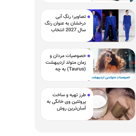
مشکلات
تصاویر؛ رنگِ آبی
درخشان به عنوان رنگ
سال 2027 انتخاب
شد
خصوصیات مردان و
زمان متولد اردیبهشت
(Taurus) به چه
چیزی مشهور هستند
و بارزترین خصوصیت
اردیبهشتی‌ها چیست؟
طرز تهیه و ساخت
پروتئین وی خانگی به
آسان‌ترین روش