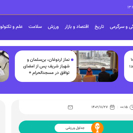
ی و سرگرمی
تاریخ
اقتصاد و بازار
ورزش
سلامت
علم و تکنولو
پروژه ۱۵۰
نماز اردوغان، بن‌سلمان و
د؛
شهباز شریف پس از امضای
توافق در مسجدالحرام +
تصاویر
۱۴۰۲/۱۱/۲۷
۰۰:۱۵
جداول ورزشی