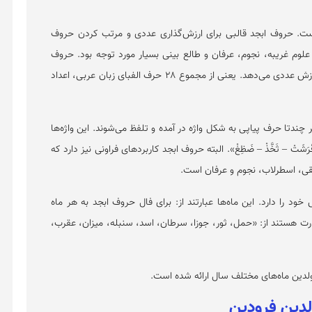
ه است. حروف ابجد قالبی برای ارزش‌گذاری عددی و مرتب کردن حروف
لوم غریبه، نجوم، عرفان و طالع بینی بسیار مورد توجه بود. حروف
ابجد بر پای اولیه خط فنیقی به هر کدام از حروف یک ارزش عددی می‌دهد. یعنی از مجموع ۲۸ حرف الفبای زبان عربی، اعداد
ر چندتا حرف پیاپی به شکل واژه در آمده و تلفظ می‌شوند. این واژه‌ها
 – قَرَشَتْ – ثَخَّذْ – ضَظِغْ». البته حروف ابجد کاربرد‌های فراونی نیز دارد که
یقی، اسطرلاب، نجوم و عرفان است.
د را دارد. این ماه‌ها عبارتند از: برای فال حروف ابجد به هر ماه
ارت هستند از: «حمل، ثور، جوزا، سرطان، اسد، سنبله، میزان، عقرب،