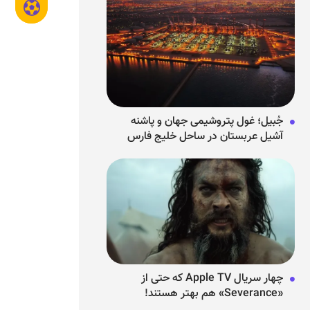
جُبیل؛ غول پتروشیمی جهان و پاشنه
آشیل عربستان در ساحل خلیج فارس
چهار سریال Apple TV که حتی از
«Severance» هم بهتر هستند!