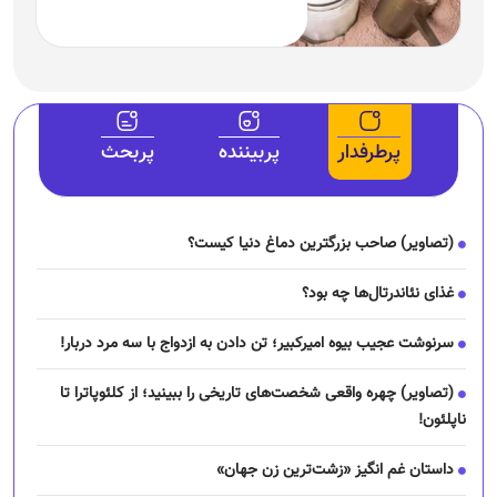
پرطرفدار
پربیننده
پربحث
(تصاویر) صاحب بزرگترین دماغ دنیا کیست؟
غذای نئاندرتال‌ها چه بود؟
سرنوشت عجیب بیوه امیرکبیر؛ تن دادن به ازدواج با سه مرد دربار!
(تصاویر) چهره واقعی شخصت‌های تاریخی را ببینید؛ از کلئوپاترا تا
ناپلئون!
داستان غم انگیز «زشت‌ترین زن جهان»