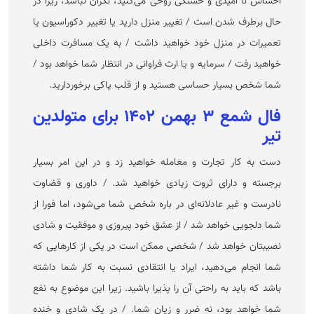
احساس نا امیدی و خستگی روحی می‌کنید، نگران نباشد، زیرا در
حال برطرف شدن است / تغییر منزل دارید یا تغییر دکوراسیون یا
تعمیرات در منزل خود خواهید داشت / به یک مسافرت داخلی
خواهید رفت / سرمایه و یا ارث فراوانی در انتظار شما خواهد بود /
شما شخص بسیار حساسی هستید و از قلب پاکی برخوردارید.
فال شمع ۳ بهمن ۱۴۰۲ برای متولدین
تیر
دست به کار تجارت و معامله خواهید زد و در این امر بسیار
برجسته و دارای ثروت زیادی خواهید شد. / داوری و قضاوت
نادرست و غیر عادلانه‌ای در باره شخص شما می‌شود، اما فورا از
شما دلجویی خواهد شد / از عشق خود پیروزی و موفقیت و شادی
نصیبتان خواهد شد / شخصی ممکن است در یکی از کار‌هایی که
شما انجام می‌دهید، ایراد یا انتقادی نسبت به کار شما داشته
باشد که باید به راحتی آن را پذیرا باشید. زیرا این موضوع به نفع
شما خواهد بود، نه ضرر و زیان شما. / در یک شادی و خنده