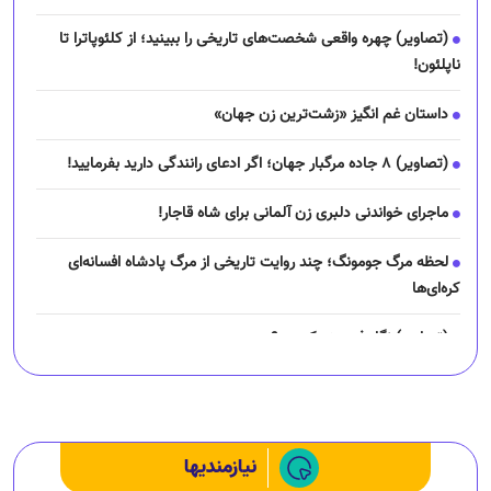
(تصاویر) چهره واقعی شخصت‌های تاریخی را ببینید؛ از کلئوپاترا تا
ناپلئون!
داستان غم انگیز «زشت‌ترین زن جهان»
(تصاویر) ۸ جاده مرگبار جهان؛ اگر ادعای رانندگی دارید بفرمایید!
ماجرای خواندنی دلبری زن آلمانی برای شاه قاجار!
لحظه مرگ جومونگ؛ چند روایت تاریخی از مرگ پادشاه افسانه‌ای
کره‌ای‌ها
(تصاویر) نگار فرهمند کیست؟
چرا رانندگان اسنپ می‌خواهند اعتصاب کنند؟
نیازمندیها