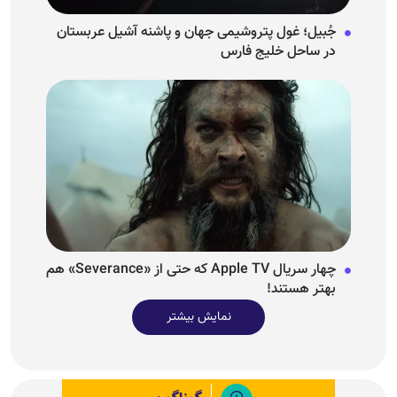
جُبیل؛ غول پتروشیمی جهان و پاشنه آشیل عربستان
در ساحل خلیج فارس
چهار سریال Apple TV که حتی از «Severance» هم
بهتر هستند!
نمایش بیشتر