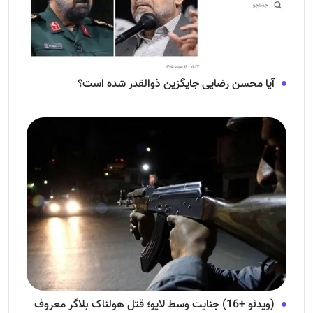
آیا محسن رضایی جایگزین ذوالقدر شده است؟
(ویدئو +16) جنایت وسط لایو؛ قتل هولناک بلاگر معروف