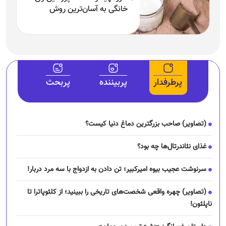
خانگی به آسان‌ترین روش
پرطرفدار
پربیننده
پربحث
(تصاویر) صاحب بزرگترین دماغ دنیا کیست؟
غذای نئاندرتال‌ها چه بود؟
سرنوشت عجیب بیوه امیرکبیر؛ تن دادن به ازدواج با سه مرد دربار!
(تصاویر) چهره واقعی شخصت‌های تاریخی را ببینید؛ از کلئوپاترا تا
ناپلئون!