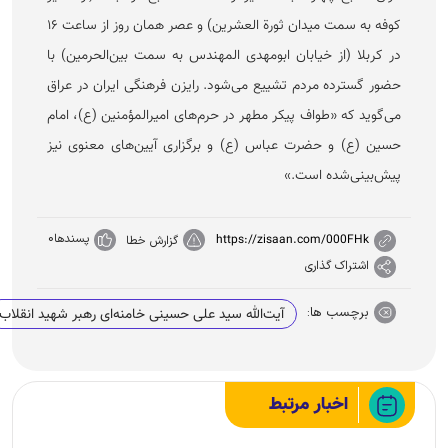
کوفه به سمت میدان ثورة العشرین) و عصر همان روز از ساعت ۱۶
در کربلا (از خیابان ابومهدی المهندس به سمت بین‌الحرمین) با
حضور گسترده مردم تشییع می‌شود. رایزن فرهنگی ایران در عراق
می‌گوید که «طواف پیکر مطهر در حرم‌های امیرالمؤمنین (ع)، امام
حسین (ع) و حضرت عباس (ع) و برگزاری آیین‌های معنوی نیز
پیش‌بینی‌شده است.»
پسندها
0
https://zisaan.com/000FHk
گزارش خطا
اشتراک گذاری
برچسب ها:
آیت‌الله سید علی حسینی خامنه‌ای رهبر شهید انقلاب
اخبار مرتبط