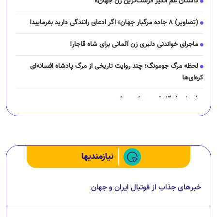
داستان غم انگیز «زشت‌ترین زن جهان»
(تصاویر) ۸ جاده مرگبار جهان؛ اگر ادعای رانندگی دارید بفرمایید!
ماجرای خواندنی دلبری زن آلمانی برای شاه قاجار!
لحظه مرگ جومونگ؛ چند روایت تاریخی از مرگ پادشاه افسانه‌ای
کره‌ای‌ها
(تصاویر) نگار فرهمند کیست؟
چرا رانندگان اسنپ می‌خواهند اعتصاب کنند؟
نیازمندیها
خبرهای جذاب از فوتبال ایران و جهان