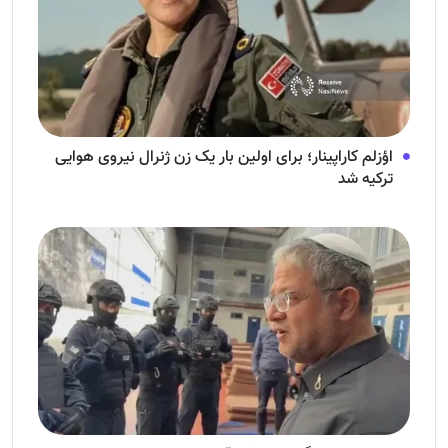
اؤزلم کاراپینار؛ برای اولین بار یک زن ژنرال نیروی هوایی
ترکیه شد