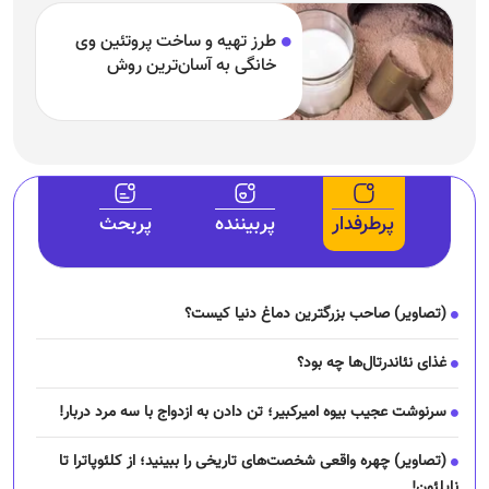
طرز تهیه و ساخت پروتئین وی
خانگی به آسان‌ترین روش
پرطرفدار
پربیننده
پربحث
(تصاویر) صاحب بزرگترین دماغ دنیا کیست؟
غذای نئاندرتال‌ها چه بود؟
سرنوشت عجیب بیوه امیرکبیر؛ تن دادن به ازدواج با سه مرد دربار!
(تصاویر) چهره واقعی شخصت‌های تاریخی را ببینید؛ از کلئوپاترا تا
ناپلئون!