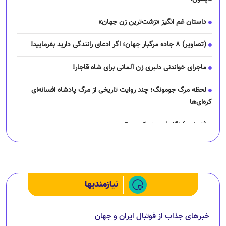
داستان غم انگیز «زشت‌ترین زن جهان»
(تصاویر) ۸ جاده مرگبار جهان؛ اگر ادعای رانندگی دارید بفرمایید!
ماجرای خواندنی دلبری زن آلمانی برای شاه قاجار!
لحظه مرگ جومونگ؛ چند روایت تاریخی از مرگ پادشاه افسانه‌ای
کره‌ای‌ها
(تصاویر) نگار فرهمند کیست؟
چرا رانندگان اسنپ می‌خواهند اعتصاب کنند؟
نیازمندیها
خبرهای جذاب از فوتبال ایران و جهان