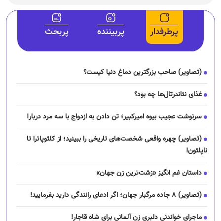
پرطرفدار
پربیننده
پربحث
(تصاویر) صاحب بزرگترین دماغ دنیا کیست؟
غذای نئاندرتال‌ها چه بود؟
سرنوشت عجیب بیوه امیرکبیر؛ تن دادن به ازدواج با سه مرد دربار!
(تصاویر) چهره واقعی شخصت‌های تاریخی را ببینید؛ از کلئوپاترا تا
ناپلئون!
داستان غم انگیز «زشت‌ترین زن جهان»
(تصاویر) ۸ جاده مرگبار جهان؛ اگر ادعای رانندگی دارید بفرمایید!
ماجرای خواندنی دلبری زن آلمانی برای شاه قاجار!