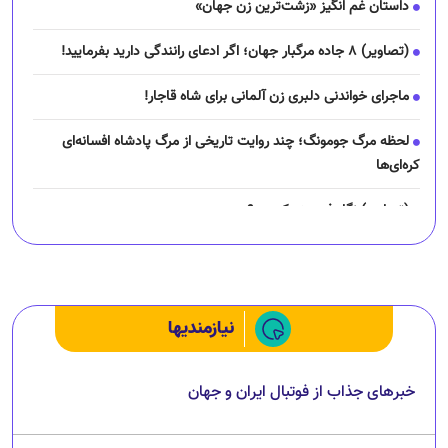
داستان غم انگیز «زشت‌ترین زن جهان»
(تصاویر) ۸ جاده مرگبار جهان؛ اگر ادعای رانندگی دارید بفرمایید!
ماجرای خواندنی دلبری زن آلمانی برای شاه قاجار!
لحظه مرگ جومونگ؛ چند روایت تاریخی از مرگ پادشاه افسانه‌ای
کره‌ای‌ها
(تصاویر) نگار فرهمند کیست؟
چرا رانندگان اسنپ می‌خواهند اعتصاب کنند؟
نیازمندیها
خبرهای جذاب از فوتبال ایران و جهان