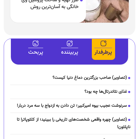
طرز تهیه و ساخت پروتئین وی
خانگی به آسان‌ترین روش
پرطرفدار
پربیننده
پربحث
(تصاویر) صاحب بزرگترین دماغ دنیا کیست؟
غذای نئاندرتال‌ها چه بود؟
سرنوشت عجیب بیوه امیرکبیر؛ تن دادن به ازدواج با سه مرد دربار!
(تصاویر) چهره واقعی شخصت‌های تاریخی را ببینید؛ از کلئوپاترا تا
ناپلئون!