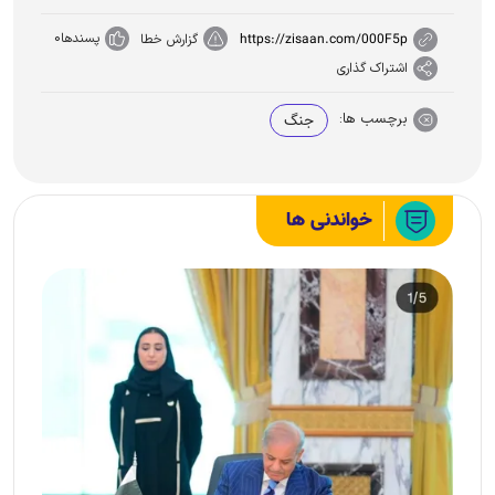
پسندها
0
https://zisaan.com/000F5p
گزارش خطا
اشتراک گذاری
برچسب ها:
جنگ
خواندنی ها