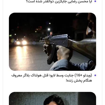
آیا محسن رضایی جایگزین ذوالقدر شده است؟
(ویدئو +16) جنایت وسط لایو؛ قتل هولناک بلاگر معروف
هنگام پخش زنده!