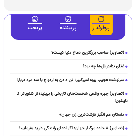
پرطرفدار
پربیننده
پربحث
(تصاویر) صاحب بزرگترین دماغ دنیا کیست؟
غذای نئاندرتال‌ها چه بود؟
سرنوشت عجیب بیوه امیرکبیر؛ تن دادن به ازدواج با سه مرد دربار!
(تصاویر) چهره واقعی شخصت‌های تاریخی را ببینید؛ از کلئوپاترا تا
ناپلئون!
داستان غم انگیز «زشت‌ترین زن جهان»
(تصاویر) ۸ جاده مرگبار جهان؛ اگر ادعای رانندگی دارید بفرمایید!