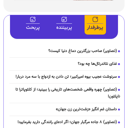
پرطرفدار
پربیننده
پربحث
(تصاویر) صاحب بزرگترین دماغ دنیا کیست؟
غذای نئاندرتال‌ها چه بود؟
سرنوشت عجیب بیوه امیرکبیر؛ تن دادن به ازدواج با سه مرد دربار!
(تصاویر) چهره واقعی شخصت‌های تاریخی را ببینید؛ از کلئوپاترا تا
ناپلئون!
داستان غم انگیز «زشت‌ترین زن جهان»
(تصاویر) ۸ جاده مرگبار جهان؛ اگر ادعای رانندگی دارید بفرمایید!