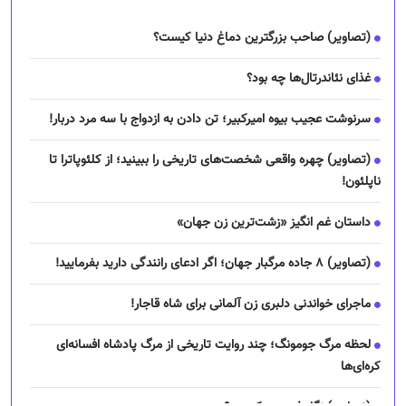
(تصاویر) صاحب بزرگترین دماغ دنیا کیست؟
غذای نئاندرتال‌ها چه بود؟
سرنوشت عجیب بیوه امیرکبیر؛ تن دادن به ازدواج با سه مرد دربار!
(تصاویر) چهره واقعی شخصت‌های تاریخی را ببینید؛ از کلئوپاترا تا
ناپلئون!
داستان غم انگیز «زشت‌ترین زن جهان»
(تصاویر) ۸ جاده مرگبار جهان؛ اگر ادعای رانندگی دارید بفرمایید!
ماجرای خواندنی دلبری زن آلمانی برای شاه قاجار!
لحظه مرگ جومونگ؛ چند روایت تاریخی از مرگ پادشاه افسانه‌ای
کره‌ای‌ها