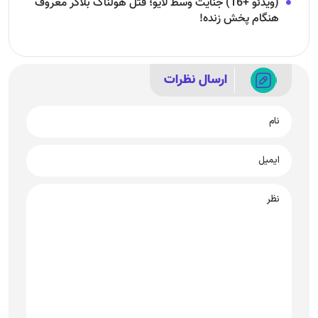
(ویدئو +16) جنایت وسط لایو؛ قتل هولناک بلاگر معروف
هنگام پخش زنده!
ارسال نظرات