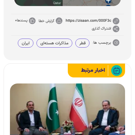
پسندها
0
https://zisaan.com/000F3c
گزارش خطا
اشتراک گذاری
برچسب ها:
قطر
مذاکرات هسته‌ای
ایران
اخبار مرتبط