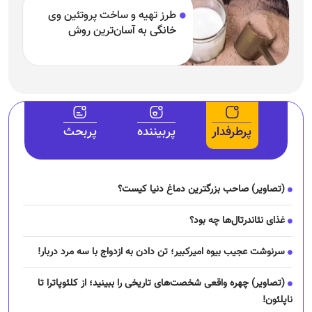
طرز تهیه و ساخت پروتئین وی
خانگی به آسان‌ترین روش
پرطرفدار
پربیننده
پربحث
(تصاویر) صاحب بزرگترین دماغ دنیا کیست؟
غذای نئاندرتال‌ها چه بود؟
سرنوشت عجیب بیوه امیرکبیر؛ تن دادن به ازدواج با سه مرد دربار!
(تصاویر) چهره واقعی شخصت‌های تاریخی را ببینید؛ از کلئوپاترا تا
ناپلئون!