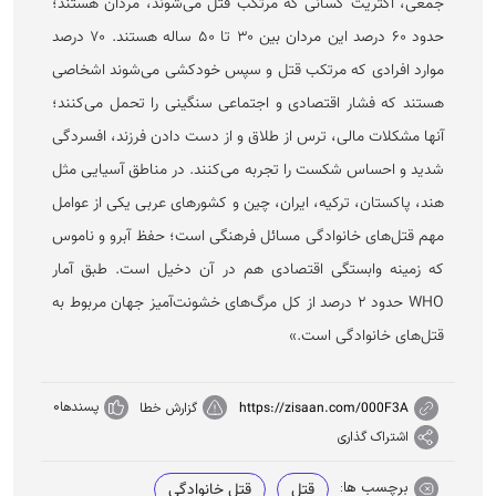
جمعی، اکثریت کسانی که مرتکب قتل می‌شوند، مردان هستند؛
حدود ۶۰ درصد این مردان بین ۳۰ تا ۵۰ ساله هستند. ۷۰ درصد
موارد افرادی که مرتکب قتل و سپس خودکشی می‌شوند اشخاصی
هستند که فشار اقتصادی و اجتماعی سنگینی را تحمل می‌کنند؛
آنها مشکلات مالی، ترس از طلاق و از دست دادن فرزند، افسردگی
شدید و احساس شکست را تجربه می‌کنند. در مناطق آسیایی مثل
هند، پاکستان، ترکیه، ایران، چین و کشور‌های عربی یکی از عوامل
مهم قتل‌های خانوادگی مسائل فرهنگی است؛ حفظ آبرو و ناموس
که زمینه وابستگی اقتصادی هم در آن دخیل است. طبق آمار
WHO حدود ۲ درصد از کل مرگ‌های خشونت‌آمیز جهان مربوط به
قتل‌های خانوادگی است.»
پسندها
0
https://zisaan.com/000F3A
گزارش خطا
اشتراک گذاری
برچسب ها:
قتل
قتل خانوادگی