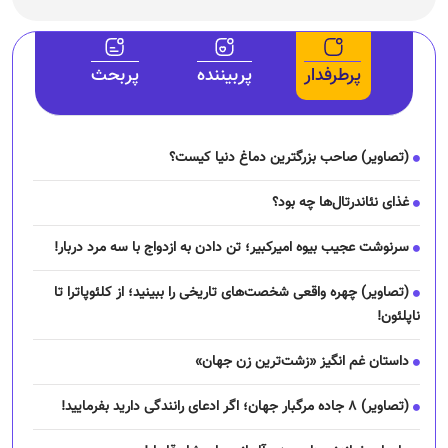
پرطرفدار
پربیننده
پربحث
(تصاویر) صاحب بزرگترین دماغ دنیا کیست؟
غذای نئاندرتال‌ها چه بود؟
سرنوشت عجیب بیوه امیرکبیر؛ تن دادن به ازدواج با سه مرد دربار!
(تصاویر) چهره واقعی شخصت‌های تاریخی را ببینید؛ از کلئوپاترا تا
ناپلئون!
داستان غم انگیز «زشت‌ترین زن جهان»
(تصاویر) ۸ جاده مرگبار جهان؛ اگر ادعای رانندگی دارید بفرمایید!