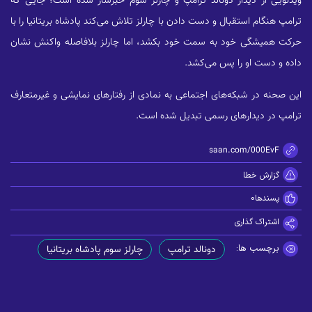
ویدئویی از دیدار دونالد ترامپ و چارلز سوم خبرساز شده است؛ جایی که
ترامپ هنگام استقبال و دست دادن با چارلز تلاش می‌کند پادشاه بریتانیا را با
حرکت همیشگی خود به سمت خود بکشد، اما چارلز بلافاصله واکنش نشان
داده و دست او را پس می‌کشد.
این صحنه در شبکه‌های اجتماعی به نمادی از رفتارهای نمایشی و غیرمتعارف
ترامپ در دیدارهای رسمی تبدیل شده است.
https://zisaan.com/000EvF
گزارش خطا
پسندها
0
اشتراک گذاری
برچسب ها:
دونالد ترامپ
چارلز سوم پادشاه بریتانیا