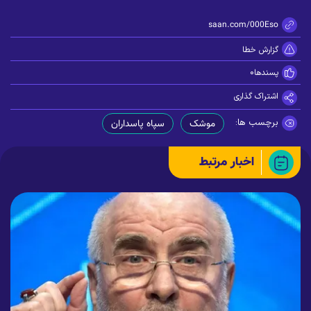
https://zisaan.com/000Eso
گزارش خطا
پسندها
0
اشتراک گذاری
برچسب ها:
موشک
سپاه پاسداران
اخبار مرتبط