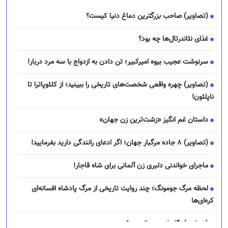
(تصاویر) چهره واقعی شخصت‌های تاریخی را ببینید؛ از کلئوپاترا تا
ناپلئون!
داستان غم انگیز «زشت‌ترین زن جهان»
(تصاویر) ۸ جاده مرگبار جهان؛ اگر ادعای رانندگی دارید بفرمایید!
ماجرای خواندنی دلبری زن آلمانی برای شاه قاجار!
لحظه مرگ جومونگ؛ چند روایت تاریخی از مرگ پادشاه افسانه‌ای
کره‌ای‌ها
(تصاویر) نگار فرهمند کیست؟
چرا رانندگان اسنپ می‌خواهند اعتصاب کنند؟
نیازمندیها