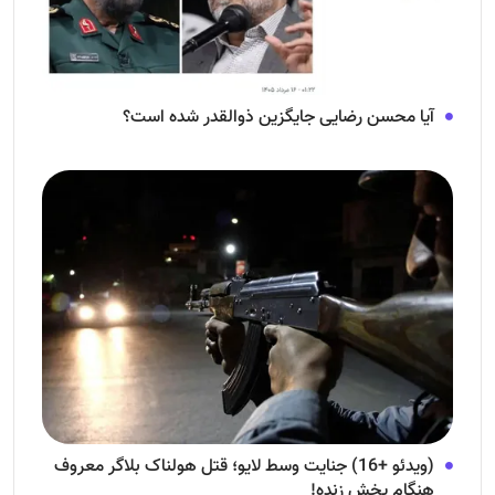
آیا محسن رضایی جایگزین ذوالقدر شده است؟
(ویدئو +16) جنایت وسط لایو؛ قتل هولناک بلاگر معروف
هنگام پخش زنده!