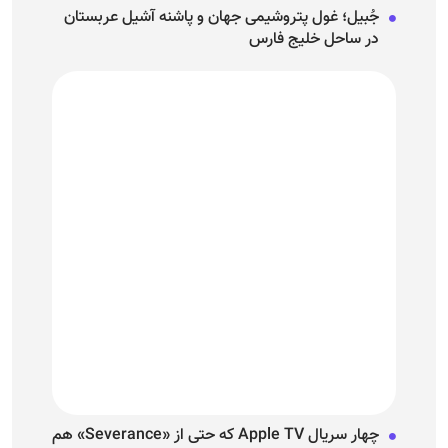
جُبیل؛ غول پتروشیمی جهان و پاشنه آشیل عربستان
در ساحل خلیج فارس
چهار سریال Apple TV که حتی از «Severance» هم
بهتر هستند!
نمایش بیشتر
گوناگون