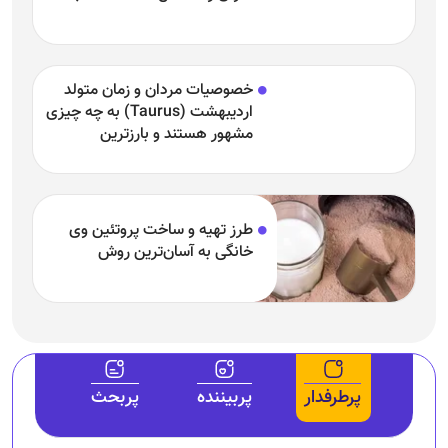
خصوصیت اردیبهشتی‌ها چیست؟
طرز تهیه و ساخت پروتئین وی
خانگی به آسان‌ترین روش
پرطرفدار
پربیننده
پربحث
(تصاویر) صاحب بزرگترین دماغ دنیا کیست؟
غذای نئاندرتال‌ها چه بود؟
سرنوشت عجیب بیوه امیرکبیر؛ تن دادن به ازدواج با سه مرد دربار!