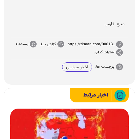
منبع: فارس
پسندها
0
https://zisaan.com/0001BL
گزارش خطا
اشتراک گذاری
برچسب ها:
اخبار سیاسی
اخبار مرتبط